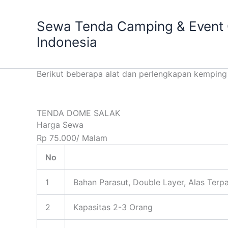
Skip
to
Sewa Tenda Camping & Event O
content
Indonesia
KATALOG HARGA SEWA PERLENGKAPAN CAM
Berikut beberapa alat dan perlengkapan kemping
TENDA DOME SALAK
Harga Sewa
Rp 75.000/ Malam
No
1
Bahan Parasut, Double Layer, Alas Terpa
2
Kapasitas 2-3 Orang