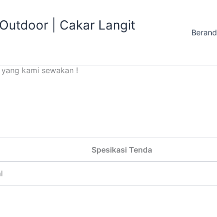
utdoor | Cakar Langit
Beran
PING
 yang kami sewakan !
Spesikasi Tenda
l