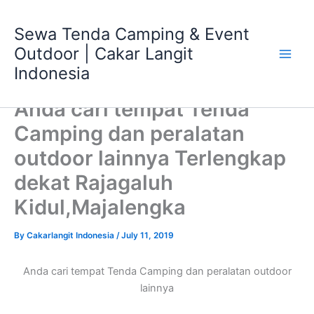
Skip
Main
to
Sewa Tenda Camping & Event
Men
content
Outdoor | Cakar Langit
Indonesia
Anda cari tempat Tenda
Camping dan peralatan
outdoor lainnya Terlengkap
dekat Rajagaluh
Kidul,Majalengka
By
Cakarlangit Indonesia
/
July 11, 2019
Anda cari tempat Tenda Camping dan peralatan outdoor
lainnya