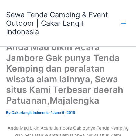
Skip
Main
to
Sewa Tenda Camping & Event
Men
content
Outdoor | Cakar Langit
Indonesia
Anda Mau bikin Acara
Jambore Gak punya Tenda
Kemping dan peralatan
wisata alam lainnya, Sewa
situs Kami Terbesar daerah
Patuanan,Majalengka
By
Cakarlangit Indonesia
/
June 6, 2019
Anda Mau bikin Acara Jambore Gak punya Tenda Kemping
dan peralatan wisata alam lainnya, Sewa situs Kami