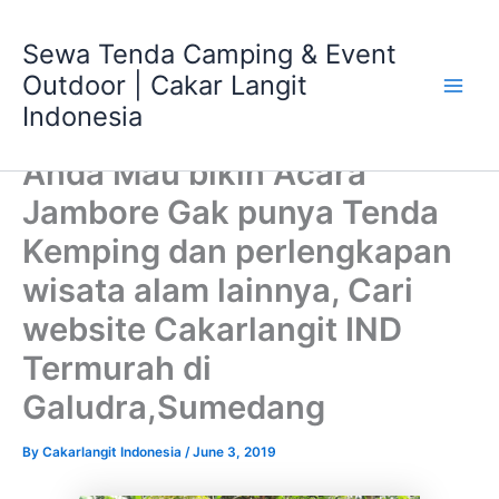
Skip
Main
to
Sewa Tenda Camping & Event
Men
content
Outdoor | Cakar Langit
Indonesia
Anda Mau bikin Acara
Jambore Gak punya Tenda
Kemping dan perlengkapan
wisata alam lainnya, Cari
website Cakarlangit IND
Termurah di
Galudra,Sumedang
By
Cakarlangit Indonesia
/
June 3, 2019