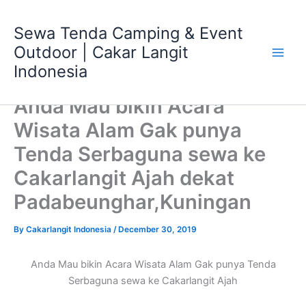
Skip
Main
to
Sewa Tenda Camping & Event
Men
content
Outdoor | Cakar Langit
Indonesia
Anda Mau bikin Acara
Wisata Alam Gak punya
Tenda Serbaguna sewa ke
Cakarlangit Ajah dekat
Padabeunghar,Kuningan
By
Cakarlangit Indonesia
/
December 30, 2019
Anda Mau bikin Acara Wisata Alam Gak punya Tenda
Serbaguna sewa ke Cakarlangit Ajah