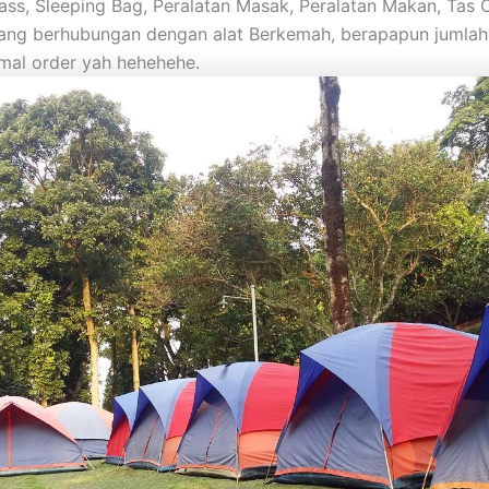
s, Sleeping Bag, Peralatan Masak, Peralatan Makan, Tas Carr
 yang berhubungan dengan alat Berkemah, berapapun jumla
imal order yah hehehehe.