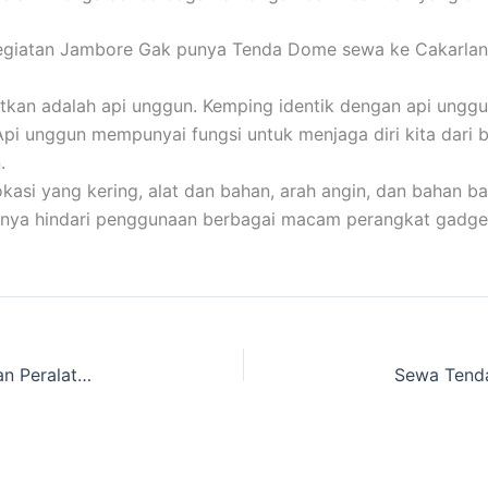
egiatan Jambore Gak punya Tenda Dome sewa ke Cakarlan
atkan adalah api unggun. Kemping identik dengan api unggu
 Api unggun mempunyai fungsi untuk menjaga diri kita dari 
.
i yang kering, alat dan bahan, arah angin, dan bahan bak
baiknya hindari penggunaan berbagai macam perangkat gadge
Rekomendasi Sewa Tenda Kemping Serbaguna dan Peralatan Camping Cakarlangit Ready Banyak dekat Sukamukti ,Ciamis