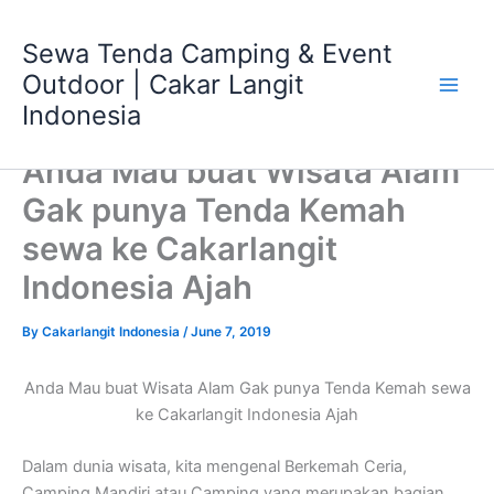
Skip
Main
to
Sewa Tenda Camping & Event
Men
content
Outdoor | Cakar Langit
Indonesia
Anda Mau buat Wisata Alam
Gak punya Tenda Kemah
sewa ke Cakarlangit
Indonesia Ajah
By
Cakarlangit Indonesia
/
June 7, 2019
Anda Mau buat Wisata Alam Gak punya Tenda Kemah sewa
ke Cakarlangit Indonesia Ajah
Dalam dunia wisata, kita mengenal Berkemah Ceria,
Camping Mandiri atau Camping yang merupakan bagian