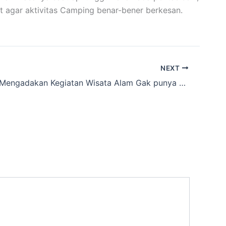
t agar aktivitas Camping benar-bener berkesan.
NEXT
Kamu Mau Mengadakan Kegiatan Wisata Alam Gak punya Lampu Lentera Elektrik dan Peralatan Camping lainnnya, ke situs Kami Terlengkap sekitar Rende,Bandung Barat