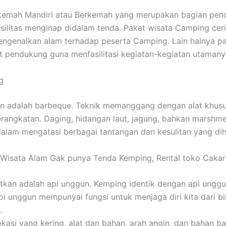
rkemah Mandiri atau Berkemah yang merupakan bagian pen
fasilitas menginap didalam tenda. Paket wisata Camping ce
ngenalkan alam terhadap peserta Camping. Lain halnya pa
nt pendukung guna menfasilitasi kegiatan-kegiatan utamany
g
 adalah barbeque. Teknik memanggang dengan alat khusus 
ngkatan. Daging, hidangan laut, jagung, bahkan marshmellow
dalam mengatasi berbagai tantangan dan kesulitan yang di
Wisata Alam Gak punya Tenda Kemping, Rental toko Cakar
atkan adalah api unggun. Kemping identik dengan api unggu
Api unggun mempunyai fungsi untuk menjaga diri kita dari b
.
i yang kering, alat dan bahan, arah angin, dan bahan bak