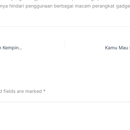
baiknya hindari penggunaan berbagai macam perangkat gadge
Rekomendasi Sewa Tenda Pramuka dan Peralatan Kemping Cakarlangit Ready Banyak
d fields are marked
*