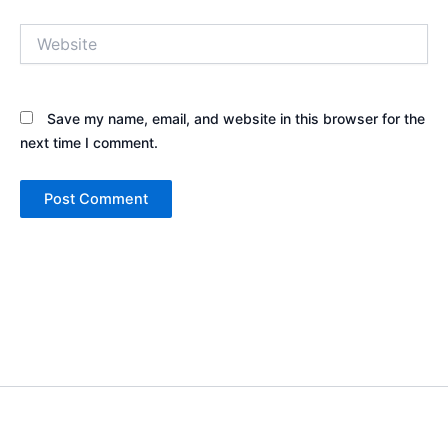
Website
Save my name, email, and website in this browser for the
next time I comment.
Copyright © 2026 Sewa Tenda Camping & Event Outdoor | Cakar
Langit Indonesia | Powered by
Astra WordPress Theme