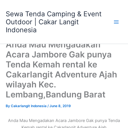
Skip
Main
to
Sewa Tenda Camping & Event
Men
content
Outdoor | Cakar Langit
Indonesia
Anda Mau Mengadakan
Acara Jambore Gak punya
Tenda Kemah rental ke
Cakarlangit Adventure Ajah
wilayah Kec.
Lembang,Bandung Barat
By
Cakarlangit Indonesia
/
June 8, 2019
Anda Mau Mengadakan Acara Jambore Gak punya Tenda
Kemah rental ke Cakarlangit Adventure Ajah