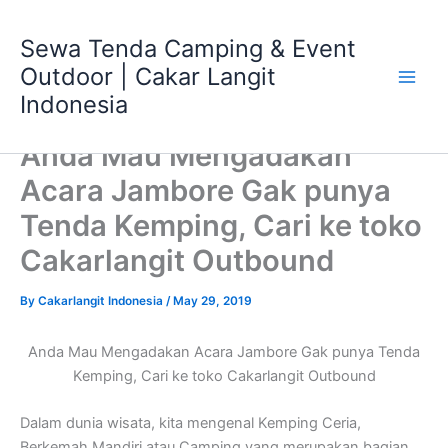
Skip
Main
to
Sewa Tenda Camping & Event
Men
content
Outdoor | Cakar Langit
Indonesia
Anda Mau Mengadakan
Acara Jambore Gak punya
Tenda Kemping, Cari ke toko
Cakarlangit Outbound
By
Cakarlangit Indonesia
/
May 29, 2019
Anda Mau Mengadakan Acara Jambore Gak punya Tenda
Kemping, Cari ke toko Cakarlangit Outbound
Dalam dunia wisata, kita mengenal Kemping Ceria,
Berkemah Mandiri atau Camping yang merupakan bagian