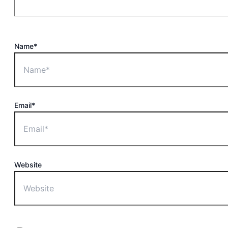
Name*
Email*
Website