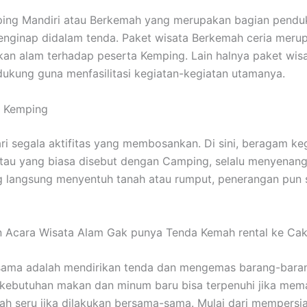
ping Mandiri atau Berkemah yang merupakan bagian pendu
 menginap didalam tenda. Paket wisata Berkemah ceria mer
n alam terhadap peserta Kemping. Lain halnya paket wisa
ukung guna menfasilitasi kegiatan-kegiatan utamanya.
t Kemping
ari segala aktifitas yang membosankan. Di sini, beragam 
atau yang biasa disebut dengan Camping, selalu menyenan
ng langsung menyentuh tanah atau rumput, penerangan pun
Acara Wisata Alam Gak punya Tenda Kemah rental ke Caka
ama adalah mendirikan tenda dan mengemas barang-barang.
a kebutuhan makan dan minum baru bisa terpenuhi jika m
ah seru jika dilakukan bersama-sama. Mulai dari mempersi