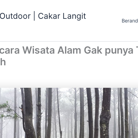
utdoor | Cakar Langit
Beran
ra Wisata Alam Gak punya T
ah