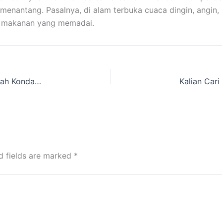
nantang. Pasalnya, di alam terbuka cuaca dingin, angin, h
n makanan yang memadai.
Info Tenda Camping Dome yang disewakan wilayah Kondangjaya, Pandeglang, Banten
d fields are marked
*