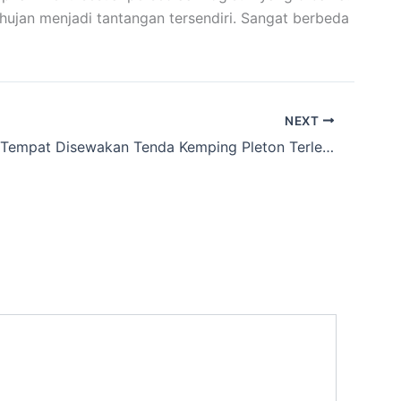
ujan menjadi tantangan tersendiri. Sangat berbeda
NEXT
Kalian Cari Tempat Disewakan Tenda Kemping Pleton Terlengkap dan Terbesar dan Perlengkapan Kemping wilayah Linggapura ,Ciamis