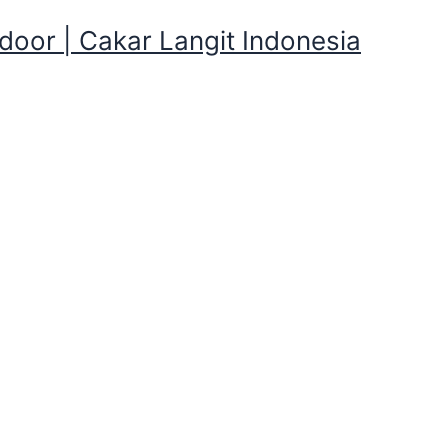
oor | Cakar Langit Indonesia
itus Sewa Tenda CampingTend
0,5 Cm) Termurah Waluya,Be
a Tenda CampingTenda Dome Rinjani 
0,5 Cm)