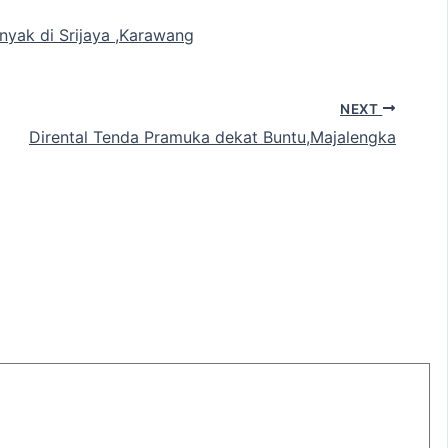
yak di Srijaya ,Karawang
NEXT
Dirental Tenda Pramuka dekat Buntu,Majalengka