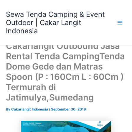
Skip
Main
to
Sewa Tenda Camping & Event
Men
content
Outdoor | Cakar Langit
Indonesia
Cakarlangit Outbound Jasa
Rental Tenda CampingTenda
Dome Gede dan Matras
Spoon (P : 160Cm L : 60Cm )
Termurah di
Jatimulya,Sumedang
By
Cakarlangit Indonesia
/
September 30, 2019