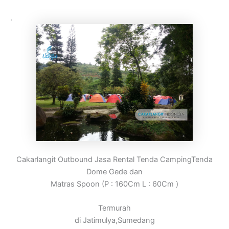
.
Cakarlangit Outbound Jasa Rental Tenda CampingTenda
Dome Gede dan
Matras Spoon (P : 160Cm L : 60Cm )
Termurah
di Jatimulya,Sumedang