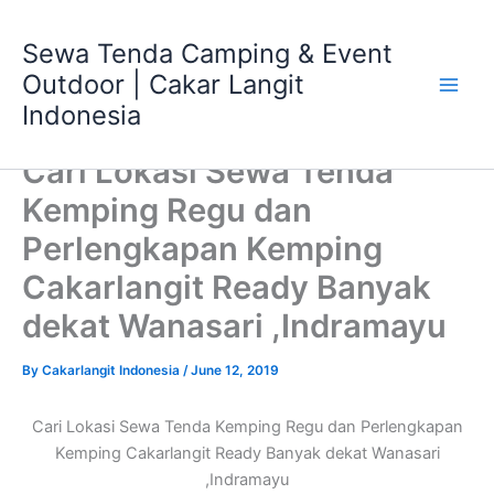
Skip
Main
to
Sewa Tenda Camping & Event
Men
content
Outdoor | Cakar Langit
Indonesia
Cari Lokasi Sewa Tenda
Kemping Regu dan
Perlengkapan Kemping
Cakarlangit Ready Banyak
dekat Wanasari ,Indramayu
By
Cakarlangit Indonesia
/
June 12, 2019
Cari Lokasi Sewa Tenda Kemping Regu dan Perlengkapan
Kemping Cakarlangit Ready Banyak dekat Wanasari
,Indramayu