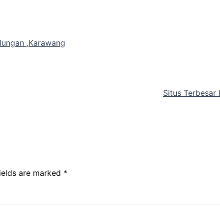
dungan ,Karawang
Situs Terbesar
fields are marked
*