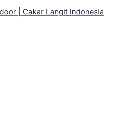
oor | Cakar Langit Indonesia
guna dan Perlengkapan Kemp
tal Tenda Serbaguna dan Perlengkapa
 Perlengkapan Kemping , Kalian butuh Tenda Dome, Pramuka
Selimut, Nesting, santai di Cakarlangit Indonesia tersedia
t Indonesia
siap kirim ke tempat anda dengan catatan jika 