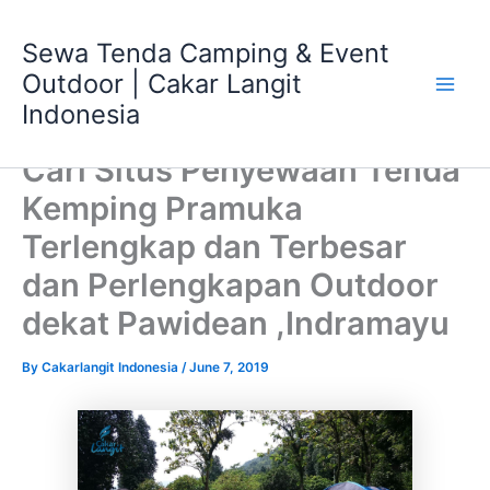
Skip
Main
to
Sewa Tenda Camping & Event
Men
content
Outdoor | Cakar Langit
Indonesia
Cari Situs Penyewaan Tenda
Kemping Pramuka
Terlengkap dan Terbesar
dan Perlengkapan Outdoor
dekat Pawidean ,Indramayu
By
Cakarlangit Indonesia
/
June 7, 2019