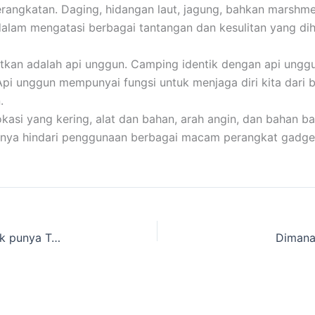
ngkatan. Daging, hidangan laut, jagung, bahkan marshmellow
dalam mengatasi berbagai tantangan dan kesulitan yang di
atkan adalah api unggun. Camping identik dengan api unggu
 Api unggun mempunyai fungsi untuk menjaga diri kita dari 
.
i yang kering, alat dan bahan, arah angin, dan bahan bak
baiknya hindari penggunaan berbagai macam perangkat gadge
Anda Mau Mengadakan Kegiatan Wisata Alam Gak punya Tenda untuk Berkemah dan perlengkapan wisata alam lainnya, Cari toko Cakarlangit Outbound Terlengkap
Dimana