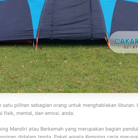
h satu pilihan sebagian orang untuk menghabiskan libura
 fisik, mental, dan emosi. anda.
ping Mandiri atau Berkemah yang merupakan bagian pendu
 menginap didalam tenda. Paket wisata Kemping ceria meru