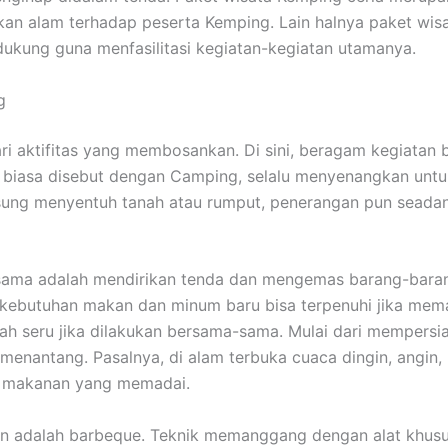
n alam terhadap peserta Kemping. Lain halnya paket wisa
ukung guna menfasilitasi kegiatan-kegiatan utamanya.
g
dari aktifitas yang membosankan. Di sini, beragam kegiata
g biasa disebut dengan Camping, selalu menyenangkan unt
gsung menyentuh tanah atau rumput, penerangan pun sead
ama adalah mendirikan tenda dan mengemas barang-barang.
a kebutuhan makan dan minum baru bisa terpenuhi jika m
ah seru jika dilakukan bersama-sama. Mulai dari mempersi
nantang. Pasalnya, di alam terbuka cuaca dingin, angin, h
n makanan yang memadai.
 adalah barbeque. Teknik memanggang dengan alat khusus 