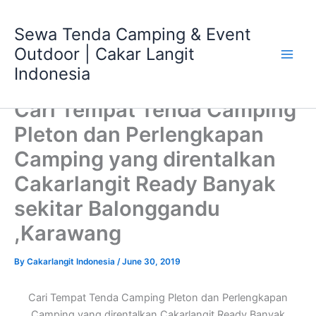
Skip
Main
to
Sewa Tenda Camping & Event
Men
content
Outdoor | Cakar Langit
Indonesia
Cari Tempat Tenda Camping
Pleton dan Perlengkapan
Camping yang direntalkan
Cakarlangit Ready Banyak
sekitar Balonggandu
,Karawang
By
Cakarlangit Indonesia
/
June 30, 2019
Cari Tempat Tenda Camping Pleton dan Perlengkapan
Camping yang direntalkan Cakarlangit Ready Banyak