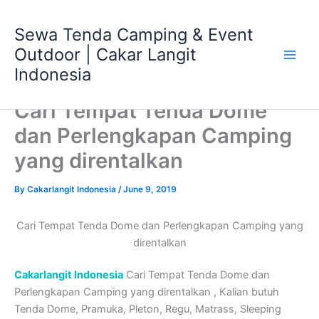
Skip
Main
to
Sewa Tenda Camping & Event
Men
content
Outdoor | Cakar Langit
Indonesia
Cari Tempat Tenda Dome
dan Perlengkapan Camping
yang direntalkan
By
Cakarlangit Indonesia
/
June 9, 2019
Cari Tempat Tenda Dome dan Perlengkapan Camping yang
direntalkan
Cakarlangit Indonesia
Cari Tempat Tenda Dome dan
Perlengkapan Camping yang direntalkan , Kalian butuh
Tenda Dome, Pramuka, Pleton, Regu, Matrass, Sleeping