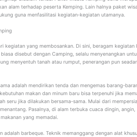
n alam terhadap peserta Kemping. Lain halnya paket wisa
kung guna menfasilitasi kegiatan-kegiatan utamanya.
mping
dari kegiatan yang membosankan. Di sini, beragam kegiata
g biasa disebut dengan Camping, selalu menyenangkan unt
gsung menyentuh tanah atau rumput, penerangan pun sead
ama adalah mendirikan tenda dan mengemas barang-barang.
a kebutuhan makan dan minum baru bisa terpenuhi jika m
ah seru jika dilakukan bersama-sama. Mulai dari mempersi
nantang. Pasalnya, di alam terbuka cuaca dingin, angin, h
n makanan yang memadai.
 adalah barbeque. Teknik memanggang dengan alat khusus 