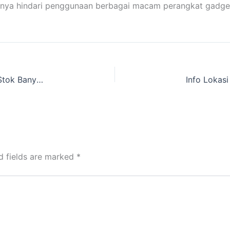
baiknya hindari penggunaan berbagai macam perangkat gadge
Cari Toko Rental Peralatan Camping Hemat dan Stok Banyak
d fields are marked
*