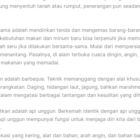
gsung menyentuh tanah atau rumput, penerangan pun seada
ama adalah mendirikan tenda dan mengemas barang-barang.
a kebutuhan makan dan minum baru bisa terpenuhi jika m
ah seru jika dilakukan bersama-sama. Mulai dari mempersi
nantang. Pasalnya, di alam terbuka cuaca dingin, angin, h
n makanan yang memadai.
 adalah barbeque. Teknik memanggang dengan alat khusus 
ngkatan. Daging, hidangan laut, jagung, bahkan marshmellow
dalam mengatasi berbagai tantangan dan kesulitan yang di
atkan adalah api unggun. Berkemah identik dengan api ungg
 Api unggun mempunyai fungsi untuk menjaga diri kita dari 
.
i yang kering, alat dan bahan, arah angin, dan bahan bak