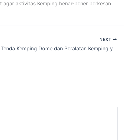
t agar aktivitas Kemping benar-bener berkesan.
NEXT
Info Lokasi Tenda Kemping Dome dan Peralatan Kemping yang direntalkan Cakarlangit Ready Banyak di Cijulang,Pangandaran