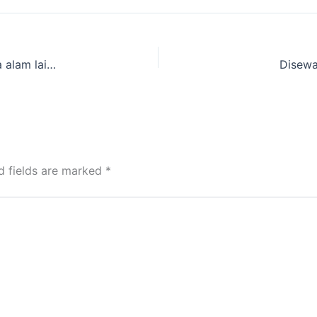
Merentalkan Tenda Kemping dan peralatan wisata alam lainnya Terbesar
Disewa
d fields are marked
*