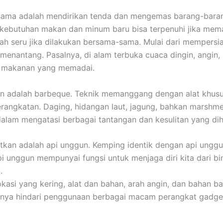
ama adalah mendirikan tenda dan mengemas barang-barang.
a kebutuhan makan dan minum baru bisa terpenuhi jika m
ah seru jika dilakukan bersama-sama. Mulai dari mempersi
nantang. Pasalnya, di alam terbuka cuaca dingin, angin, h
n makanan yang memadai.
 adalah barbeque. Teknik memanggang dengan alat khusus 
ngkatan. Daging, hidangan laut, jagung, bahkan marshmellow
dalam mengatasi berbagai tantangan dan kesulitan yang di
atkan adalah api unggun. Kemping identik dengan api unggu
pi unggun mempunyai fungsi untuk menjaga diri kita dari b
.
i yang kering, alat dan bahan, arah angin, dan bahan bak
baiknya hindari penggunaan berbagai macam perangkat gadge