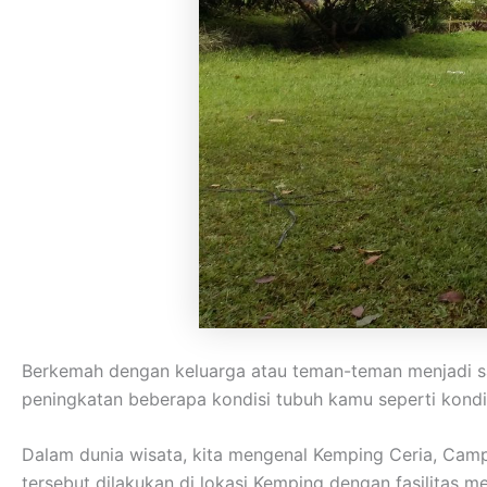
Berkemah dengan keluarga atau teman-teman menjadi sa
peningkatan beberapa kondisi tubuh kamu seperti kondisi
Dalam dunia wisata, kita mengenal Kemping Ceria, Cam
tersebut dilakukan di lokasi Kemping dengan fasilitas