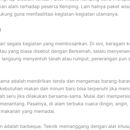
n alam terhadap peserta Kemping. Lain halnya paket wisa
kung guna menfasilitasi kegiatan-kegiatan utamanya.
g
 dari segala kegiatan yang membosankan. Di sini, beragam
atau yang biasa disebut dengan Berkemah, selalu menyena
ng langsung menyentuh tanah atau rumput, penerangan pun
ama adalah mendirikan tenda dan mengemas barang-barang.
a kebutuhan makan dan minum baru bisa terpenuhi jika m
ah seru jika dilakukan bersama-sama. Mulai dari mempersi
nantang. Pasalnya, di alam terbuka cuaca dingin, angin, h
n makanan yang memadai.
 adalah barbeque. Teknik memanggang dengan alat khusus 