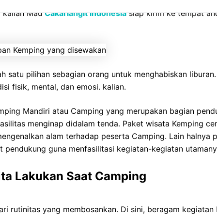
rrier, Feilbed, Bantal, Selimut, Nesting, kalem bos di Caka
g kalian Mau
Cakarlangit Indonesia
siap kirim ke tempat and
h satu pilihan sebagian orang untuk menghabiskan libura
i fisik, mental, dan emosi. kalian.
emping Mandiri atau Camping yang merupakan bagian pend
 fasilitas menginap didalam tenda. Paket wisata Kemping c
ngenalkan alam terhadap peserta Camping. Lain halnya p
nt pendukung guna menfasilitasi kegiatan-kegiatan utamany
Kita Lakukan Saat Camping
 dari rutinitas yang membosankan. Di sini, beragam kegiat