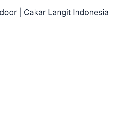
oor | Cakar Langit Indonesia
ping Pleton dan Perlengkap
 Kemping Pleton dan Perlengkapan Ke
eton dan Perlengkapan Kemping yang disewakan , Kalian b