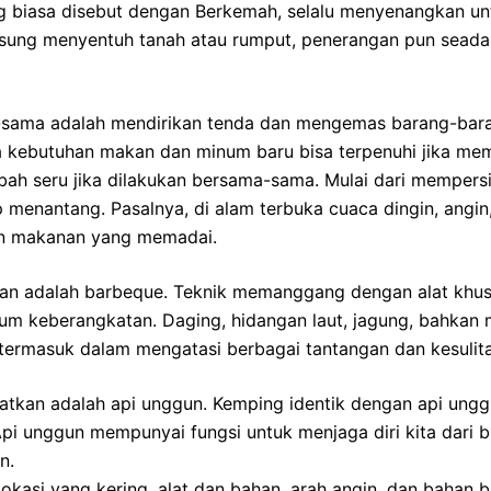
ng biasa disebut dengan Berkemah, selalu menyenangkan u
ngsung menyentuh tanah atau rumput, penerangan pun sead
sama adalah mendirikan tenda dan mengemas barang-barang
ra kebutuhan makan dan minum baru bisa terpenuhi jika 
bah seru jika dilakukan bersama-sama. Mulai dari mempers
enantang. Pasalnya, di alam terbuka cuaca dingin, angin, 
an makanan yang memadai.
 adalah barbeque. Teknik memanggang dengan alat khusus
 keberangkatan. Daging, hidangan laut, jagung, bahkan mar
 termasuk dalam mengatasi berbagai tantangan dan kesuli
watkan adalah api unggun. Kemping identik dengan api ungg
Api unggun mempunyai fungsi untuk menjaga diri kita dari 
n.
si yang kering, alat dan bahan, arah angin, dan bahan ba