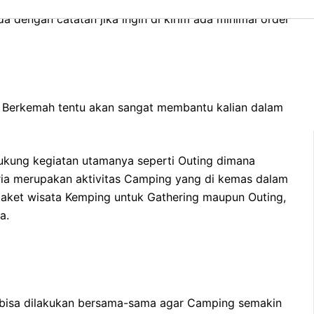
rlangit Indonesia tersedia jumlah Banyak. Apapun yang
a dengan catatan jika ingin di kirim ada minimal order
n. Berkemah tentu akan sangat membantu kalian dalam
ukung kegiatan utamanya seperti Outing dimana
eria merupakan aktivitas Camping yang di kemas dalam
aket wisata Kemping untuk Gathering maupun Outing,
a.
an bisa dilakukan bersama-sama agar Camping semakin