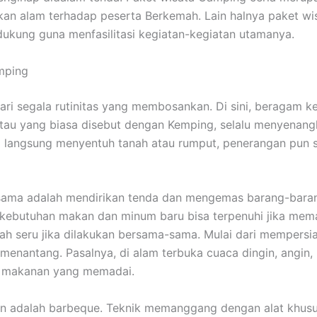
n alam terhadap peserta Berkemah. Lain halnya paket wis
ukung guna menfasilitasi kegiatan-kegiatan utamanya.
amping
dari segala rutinitas yang membosankan. Di sini, beragam
atau yang biasa disebut dengan Kemping, selalu menyenan
ng langsung menyentuh tanah atau rumput, penerangan pun
ama adalah mendirikan tenda dan mengemas barang-barang.
a kebutuhan makan dan minum baru bisa terpenuhi jika m
ah seru jika dilakukan bersama-sama. Mulai dari mempersi
nantang. Pasalnya, di alam terbuka cuaca dingin, angin, h
n makanan yang memadai.
 adalah barbeque. Teknik memanggang dengan alat khusus 