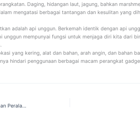
ngkatan. Daging, hidangan laut, jagung, bahkan marshmellow
dalam mengatasi berbagai tantangan dan kesulitan yang di
atkan adalah api unggun. Berkemah identik dengan api ungg
pi unggun mempunyai fungsi untuk menjaga diri kita dari b
.
i yang kering, alat dan bahan, arah angin, dan bahan bak
baiknya hindari penggunaan berbagai macam perangkat gadge
Cari informasi Tempat Tenda Kemping Pramuka dan Peralatan Kemping yang direntalkan