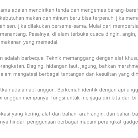
ama adalah mendirikan tenda dan mengemas barang-barang.
a kebutuhan makan dan minum baru bisa terpenuhi jika m
ah seru jika dilakukan bersama-sama. Mulai dari mempersi
nantang. Pasalnya, di alam terbuka cuaca dingin, angin, h
n makanan yang memadai.
 adalah barbeque. Teknik memanggang dengan alat khusus 
ngkatan. Daging, hidangan laut, jagung, bahkan marshmellow
dalam mengatasi berbagai tantangan dan kesulitan yang di
atkan adalah api unggun. Berkemah identik dengan api ungg
pi unggun mempunyai fungsi untuk menjaga diri kita dari b
.
i yang kering, alat dan bahan, arah angin, dan bahan bak
baiknya hindari penggunaan berbagai macam perangkat gadge