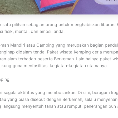
h satu pilihan sebagian orang untuk menghabiskan liburan
 fisik, mental, dan emosi. anda.
kemah Mandiri atau Camping yang merupakan bagian pendu
 menginap didalam tenda. Paket wisata Kemping ceria meru
n alam terhadap peserta Berkemah. Lain halnya paket wis
kung guna menfasilitasi kegiatan-kegiatan utamanya.
mping
ari segala aktifitas yang membosankan. Di sini, beragam k
atau yang biasa disebut dengan Berkemah, selalu menyena
ng langsung menyentuh tanah atau rumput, penerangan pun