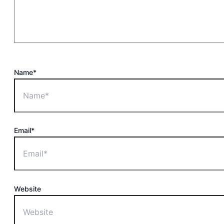
Name*
Email*
Website