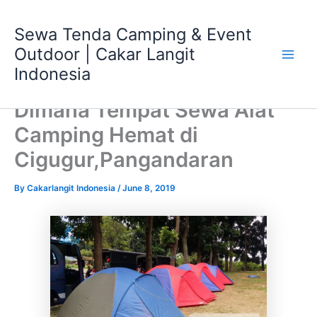
Skip
Main
to
Sewa Tenda Camping & Event
Men
content
Outdoor | Cakar Langit
Indonesia
Dimana Tempat Sewa Alat
Camping Hemat di
Cigugur,Pangandaran
By
Cakarlangit Indonesia
/
June 8, 2019