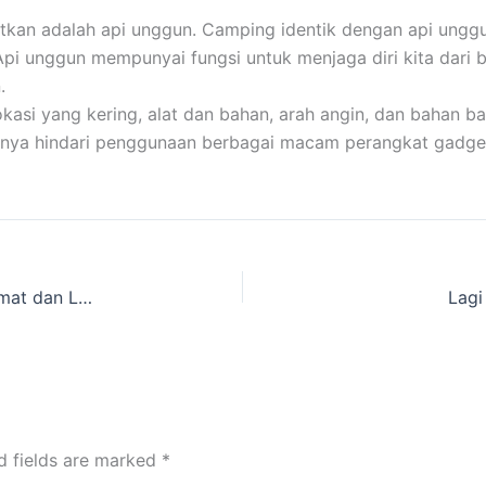
atkan adalah api unggun. Camping identik dengan api unggu
 Api unggun mempunyai fungsi untuk menjaga diri kita dari 
.
i yang kering, alat dan bahan, arah angin, dan bahan bak
baiknya hindari penggunaan berbagai macam perangkat gadge
Rekomendasi Situs Rental Peralatan Camping Hemat dan Lengkap
Lagi
d fields are marked
*