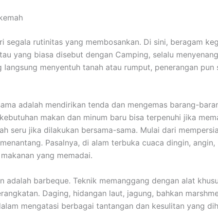
erkemah
ari segala rutinitas yang membosankan. Di sini, beragam 
atau yang biasa disebut dengan Camping, selalu menyenan
ng langsung menyentuh tanah atau rumput, penerangan pun
ama adalah mendirikan tenda dan mengemas barang-barang.
a kebutuhan makan dan minum baru bisa terpenuhi jika m
ah seru jika dilakukan bersama-sama. Mulai dari mempersi
nantang. Pasalnya, di alam terbuka cuaca dingin, angin, h
n makanan yang memadai.
 adalah barbeque. Teknik memanggang dengan alat khusus 
ngkatan. Daging, hidangan laut, jagung, bahkan marshmellow
dalam mengatasi berbagai tantangan dan kesulitan yang di