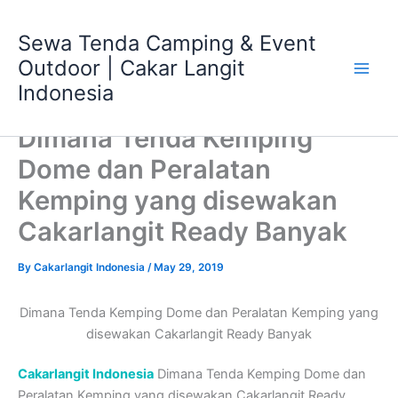
Skip
Main
to
Sewa Tenda Camping & Event
Men
content
Outdoor | Cakar Langit
Indonesia
Dimana Tenda Kemping
Dome dan Peralatan
Kemping yang disewakan
Cakarlangit Ready Banyak
By
Cakarlangit Indonesia
/
May 29, 2019
Dimana Tenda Kemping Dome dan Peralatan Kemping yang
disewakan Cakarlangit Ready Banyak
Cakarlangit Indonesia
Dimana Tenda Kemping Dome dan
Peralatan Kemping yang disewakan Cakarlangit Ready