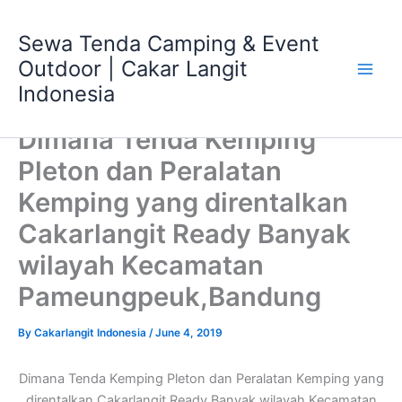
Skip
Main
to
Sewa Tenda Camping & Event
Men
content
Outdoor | Cakar Langit
Indonesia
Dimana Tenda Kemping
Pleton dan Peralatan
Kemping yang direntalkan
Cakarlangit Ready Banyak
wilayah Kecamatan
Pameungpeuk,Bandung
By
Cakarlangit Indonesia
/
June 4, 2019
Dimana Tenda Kemping Pleton dan Peralatan Kemping yang
direntalkan Cakarlangit Ready Banyak wilayah Kecamatan