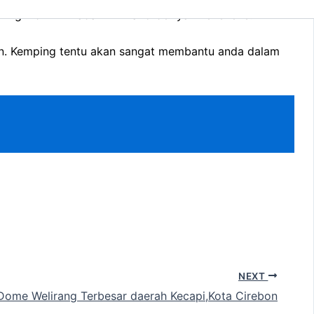
 ingin di kirim ada minimal order yah hehehehe.
ran. Kemping tentu akan sangat membantu anda dalam
NEXT
 Dome Welirang Terbesar daerah Kecapi,Kota Cirebon