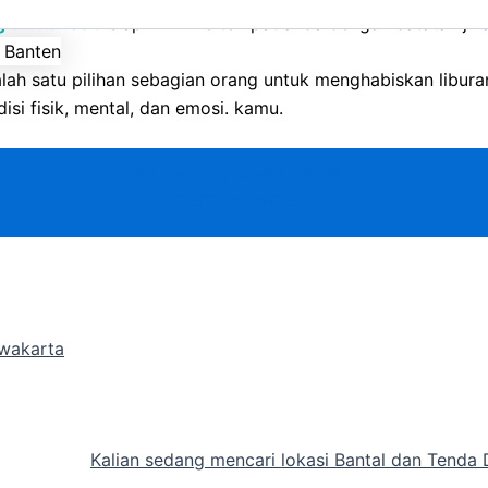
it Indonesia
siap kirim ke tempat anda dengan catatan jika
lah satu pilihan sebagian orang untuk menghabiskan libu
isi fisik, mental, dan emosi. kamu.
KATALOG CAKARLANGIT
DAFTAR HARGA
rwakarta
Kalian sedang mencari lokasi Bantal dan Tenda