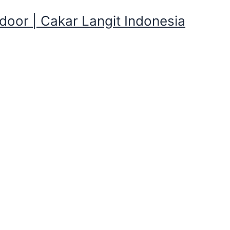
oor | Cakar Langit Indonesia
mping sekitar Baros, Lebak, 
erlengkapan Camping sekitar Baros, Le
ekitar Baros, Lebak, Banten , Kalian butuh Tenda Dome, Pr
Selimut, Nesting, tenang di Cakarlangit Indonesia tersedia