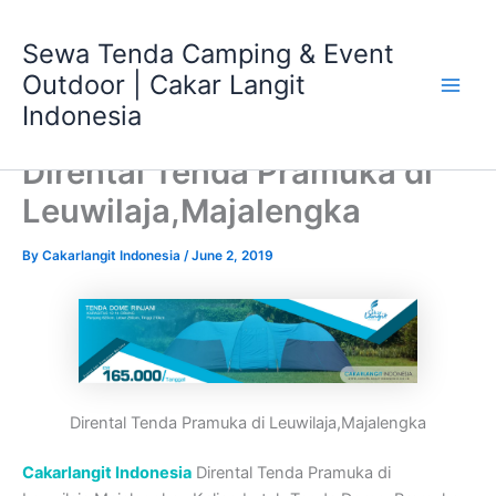
Skip
Main
to
Sewa Tenda Camping & Event
Men
content
Outdoor | Cakar Langit
Indonesia
Dirental Tenda Pramuka di
Leuwilaja,Majalengka
By
Cakarlangit Indonesia
/
June 2, 2019
Dirental Tenda Pramuka di Leuwilaja,Majalengka
Cakarlangit Indonesia
Dirental Tenda Pramuka di