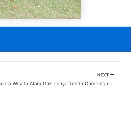
NEXT
Mau bikin Acara Wisata Alam Gak punya Tenda Camping rental ke Cakarlangit Ajah wilayah Dalung, Kota Serang, Banten