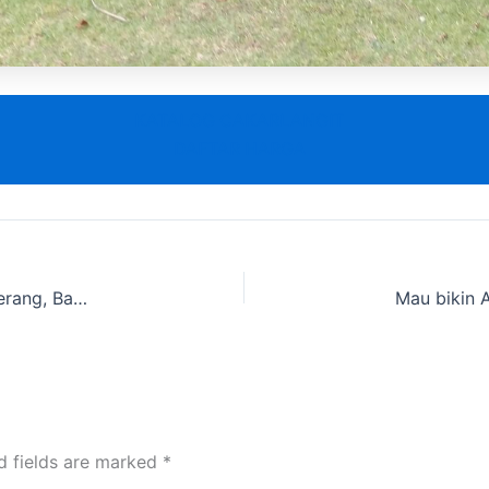
KATALOG CAKARLANGIT
DAFTAR HARGA
Sewa Tenda Pramuka sekitar Pasir Nangka, Tangerang, Banten
d fields are marked
*