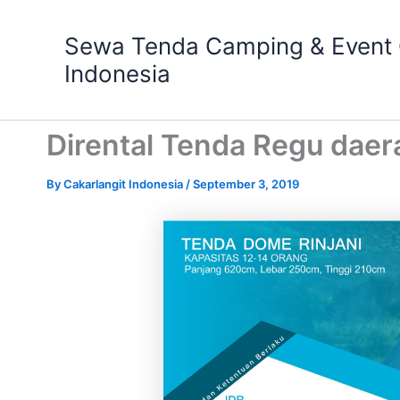
Skip
to
Sewa Tenda Camping & Event O
content
Indonesia
Dirental Tenda Regu daer
By
Cakarlangit Indonesia
/
September 3, 2019