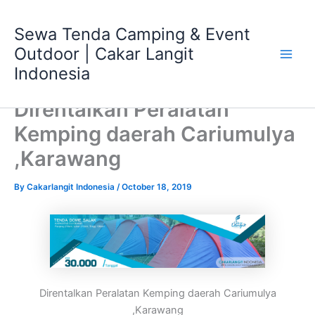
Skip
Main
to
Sewa Tenda Camping & Event
Men
content
Outdoor | Cakar Langit
Indonesia
Direntalkan Peralatan
Kemping daerah Cariumulya
,Karawang
By
Cakarlangit Indonesia
/
October 18, 2019
Direntalkan Peralatan Kemping daerah Cariumulya
,Karawang