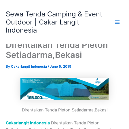
Skip
Main
to
Sewa Tenda Camping & Event
Men
content
Outdoor | Cakar Langit
Indonesia
Direntalkan Tenda Pleton
Setiadarma,Bekasi
By
Cakarlangit Indonesia
/
June 6, 2019
Direntalkan Tenda Pleton Setiadarma,Bekasi
Cakarlangit Indonesia
Direntalkan Tenda Pleton