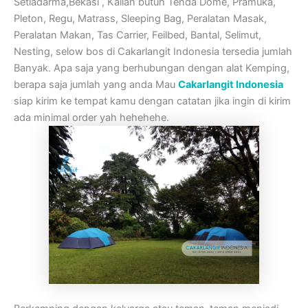
Setiadarma,Bekasi , Kalian butuh Tenda Dome, Pramuka,
Pleton, Regu, Matrass, Sleeping Bag, Peralatan Masak,
Peralatan Makan, Tas Carrier, Feilbed, Bantal, Selimut,
Nesting, selow bos di Cakarlangit Indonesia tersedia jumlah
Banyak. Apa saja yang berhubungan dengan alat Kemping,
berapa saja jumlah yang anda Mau
Cakarlangit Indonesia
siap kirim ke tempat kamu dengan catatan jika ingin di kirim
ada minimal order yah hehehehe.