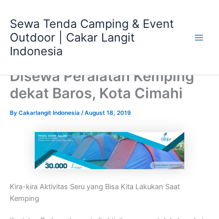
Skip
Main
to
Sewa Tenda Camping & Event
Men
content
Outdoor | Cakar Langit
Indonesia
Disewa Peralatan Kemping
dekat Baros, Kota Cimahi
By
Cakarlangit Indonesia
/
August 18, 2019
Kira-kira Aktivitas Seru yang Bisa Kita Lakukan Saat
Kemping