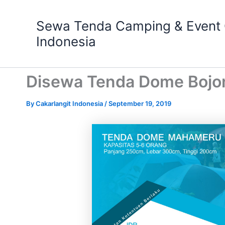
Skip
to
Sewa Tenda Camping & Event O
content
Indonesia
Disewa Tenda Dome Bojon
By
Cakarlangit Indonesia
/
September 19, 2019