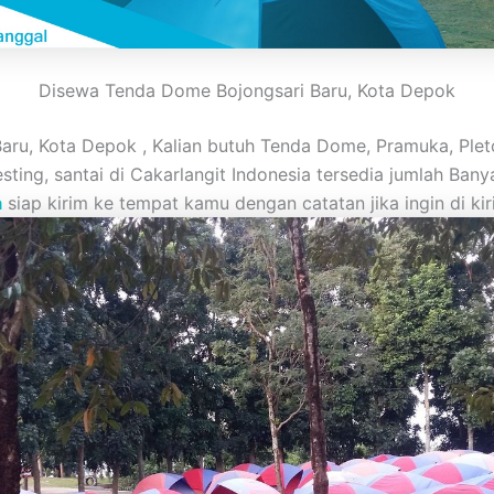
Disewa Tenda Dome Bojongsari Baru, Kota Depok
u, Kota Depok , Kalian butuh Tenda Dome, Pramuka, Pleto
 Nesting, santai di Cakarlangit Indonesia tersedia jumlah B
a
siap kirim ke tempat kamu dengan catatan jika ingin di ki