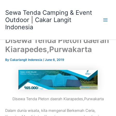
Skip
Main
to
Sewa Tenda Camping & Event
Men
content
Outdoor | Cakar Langit
Indonesia
Disewa Tenda Pleton daerah
Kiarapedes,Purwakarta
By
Cakarlangit Indonesia
/
June 6, 2019
Disewa Tenda Pleton daerah Kiarapedes,Purwakarta
Dalam dunia wisata, kita mengenal Berkemah Ceria,