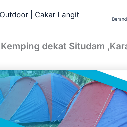
utdoor | Cakar Langit
Beran
 Kemping dekat Situdam ,Ka