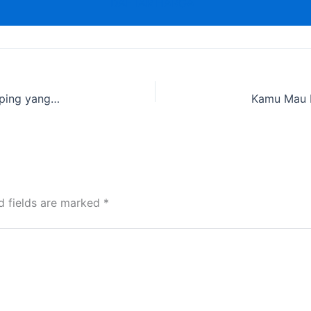
DAFTAR HARGA
Cari info Lokasi Tenda Pleton dan Peralatan Camping yang direntalkan Cakarlangit Ready Banyak dekat Sukamulya,Garut
d fields are marked
*