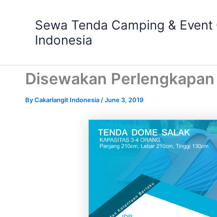
Skip
to
Sewa Tenda Camping & Event O
content
Indonesia
Disewakan Perlengkapan
By
Cakarlangit Indonesia
/
June 3, 2019