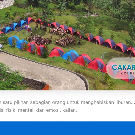
h satu pilihan sebagian orang untuk menghabiskan libura
 fisik, mental, dan emosi. kalian.
KATALOG CAKARLANGIT