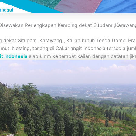
Disewakan Perlengkapan Kemping dekat Situdam ,Karawan
ekat Situdam ,Karawang , Kalian butuh Tenda Dome, Pramu
limut, Nesting, tenang di Cakarlangit Indonesia tersedia ju
it Indonesia
siap kirim ke tempat kalian dengan catatan jik