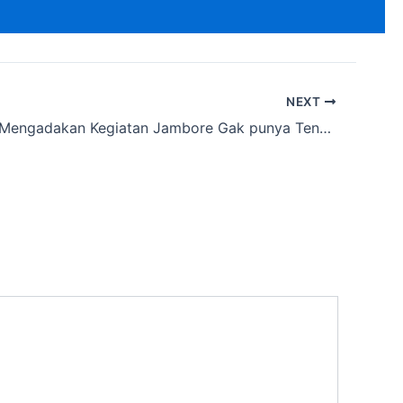
NEXT
Kamu Mau Mengadakan Kegiatan Jambore Gak punya Tenda Dome rental ke Cakarlangit Indonesia Ajah Ciliang,Pangandaran