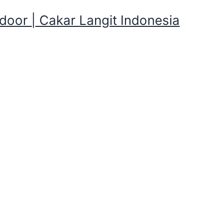
oor | Cakar Langit Indonesia
g Linggamukti,Purwakarta
kan Tenda Kemping Linggamukti,Pur
mping Mandiri atau Kemping yang merupakan bagian pendu
 fasilitas menginap didalam tenda. Paket wisata Kemping c