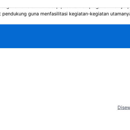
engenalkan alam terhadap peserta Camping. Lain halnya p
t pendukung guna menfasilitasi kegiatan-kegiatan utamany
KATALOG CAKARLANGIT
DAFTAR HARGA
Disew