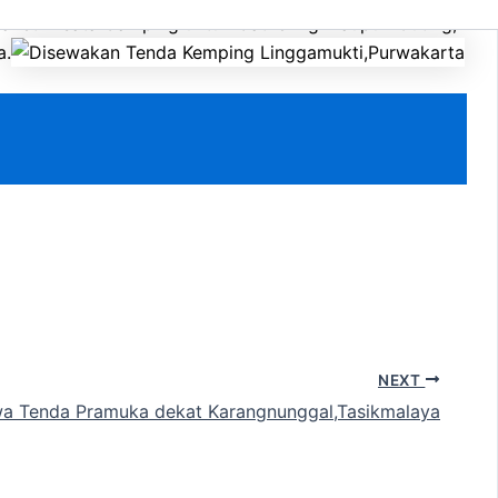
aket wisata Camping untuk Gathering maupun Outing,
a.
NEXT
a Tenda Pramuka dekat Karangnunggal,Tasikmalaya