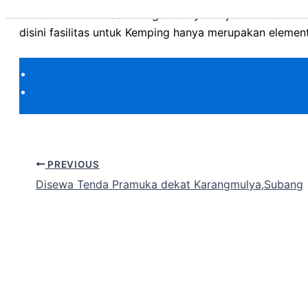
sebuah kebersamaan dengan banyak tujuan terutama m
disini fasilitas untuk Kemping hanya merupakan elemen
PREVIOUS
Disewa Tenda Pramuka dekat Karangmulya,Subang