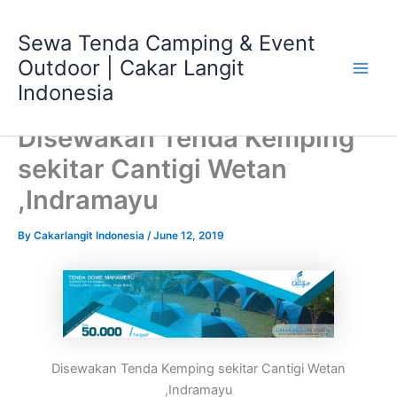
Skip
Main
to
Sewa Tenda Camping & Event
Men
content
Outdoor | Cakar Langit
Indonesia
Disewakan Tenda Kemping
sekitar Cantigi Wetan
,Indramayu
By
Cakarlangit Indonesia
/
June 12, 2019
Disewakan Tenda Kemping sekitar Cantigi Wetan
,Indramayu