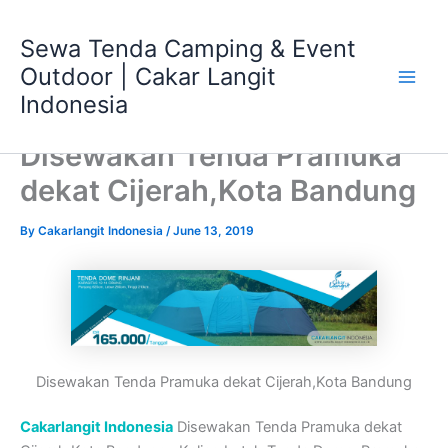
Skip
Main
to
Sewa Tenda Camping & Event
Men
content
Outdoor | Cakar Langit
Indonesia
Disewakan Tenda Pramuka
dekat Cijerah,Kota Bandung
By
Cakarlangit Indonesia
/
June 13, 2019
Disewakan Tenda Pramuka dekat Cijerah,Kota Bandung
Cakarlangit Indonesia
Disewakan Tenda Pramuka dekat