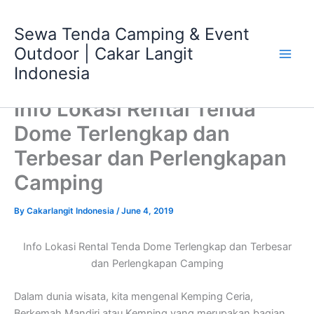
Skip
Main
to
Sewa Tenda Camping & Event
Men
content
Outdoor | Cakar Langit
Indonesia
Info Lokasi Rental Tenda
Dome Terlengkap dan
Terbesar dan Perlengkapan
Camping
By
Cakarlangit Indonesia
/
June 4, 2019
Info Lokasi Rental Tenda Dome Terlengkap dan Terbesar
dan Perlengkapan Camping
Dalam dunia wisata, kita mengenal Kemping Ceria,
Berkemah Mandiri atau Kemping yang merupakan bagian