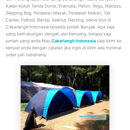
Kalian butuh Tenda Dome, Pramuka, Pleton, Regu, Matrass,
Sleeping Bag, Peralatan Masak, Peralatan Makan, Tas
Carrier, Feilbed, Bantal, Selimut, Nesting, selow bos di
Cakarlangit Indonesia tersedia jumlah Banyak. Apa saja
yang berhubungan dengan alat Kemping, berapa saja
jumlah yang anda Mau
Cakarlangit Indonesia
siap kirim ke
tempat anda dengan catatan jika ingin di kirim ada minimal
order yah hehehehe.