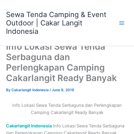
Skip
Main
to
Sewa Tenda Camping & Event
Men
content
Outdoor | Cakar Langit
Indonesia
Info Lokasi Sewa Tenda
Serbaguna dan
Perlengkapan Camping
Cakarlangit Ready Banyak
By
Cakarlangit Indonesia
/
June 9, 2019
Info Lokasi Sewa Tenda Serbaguna dan Perlengkapan
Camping Cakarlangit Ready Banyak
Cakarlangit Indonesia
Info Lokasi Sewa Tenda Serbaguna
dan Perlengkapan Camping Cakarlangit Ready Banyak ,