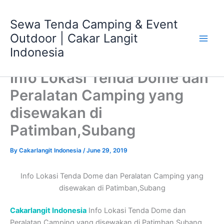
Skip
Main
to
Sewa Tenda Camping & Event
Men
content
Outdoor | Cakar Langit
Indonesia
Info Lokasi Tenda Dome dan
Peralatan Camping yang
disewakan di
Patimban,Subang
By
Cakarlangit Indonesia
/
June 29, 2019
Info Lokasi Tenda Dome dan Peralatan Camping yang
disewakan di Patimban,Subang
Cakarlangit Indonesia
Info Lokasi Tenda Dome dan
Peralatan Camping yang disewakan di Patimban,Subang ,