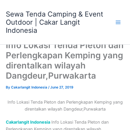
Skip
Main
to
Sewa Tenda Camping & Event
Men
content
Outdoor | Cakar Langit
Indonesia
Info Lokasi Tenda Pleton dan
Perlengkapan Kemping yang
direntalkan wilayah
Dangdeur,Purwakarta
By
Cakarlangit Indonesia
/
June 27, 2019
Info Lokasi Tenda Pleton dan Perlengkapan Kemping yang
direntalkan wilayah Dangdeur,Purwakarta
Cakarlangit Indonesia
Info Lokasi Tenda Pleton dan
Perlengkapan Kemping yang direntalkan wilayah