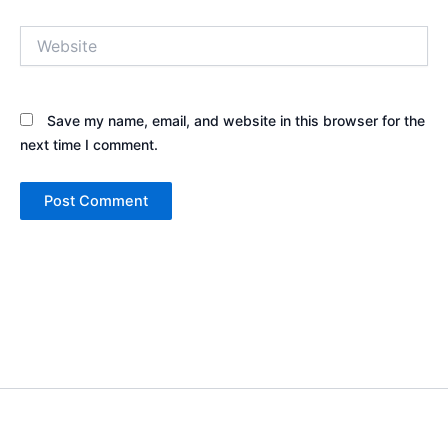
Website
Save my name, email, and website in this browser for the
next time I comment.
Copyright © 2026 Sewa Tenda Camping & Event Outdoor | Cakar
Langit Indonesia | Powered by
Astra WordPress Theme