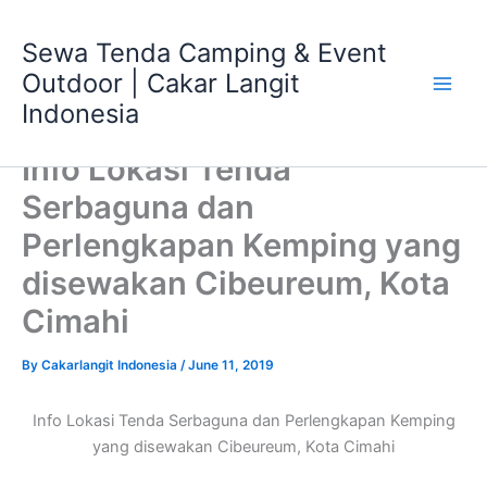
Skip
Main
to
Sewa Tenda Camping & Event
Men
content
Outdoor | Cakar Langit
Indonesia
Info Lokasi Tenda
Serbaguna dan
Perlengkapan Kemping yang
disewakan Cibeureum, Kota
Cimahi
By
Cakarlangit Indonesia
/
June 11, 2019
Info Lokasi Tenda Serbaguna dan Perlengkapan Kemping
yang disewakan Cibeureum, Kota Cimahi