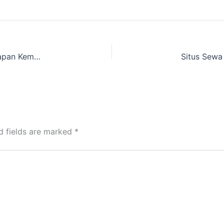
Anda Cari Situs Sewa Tenda Dome dan Perlengkapan Kemping
d fields are marked
*