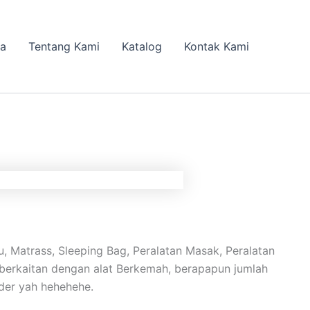
da
Tentang Kami
Katalog
Kontak Kami
 Matrass, Sleeping Bag, Peralatan Masak, Peralatan
ng berkaitan dengan alat Berkemah, berapapun jumlah
rder yah hehehehe.